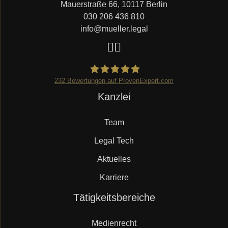
Mauerstraße 66, 10117 Berlin
030 206 436 810
info@mueller.legal
232
Bewertungen auf ProvenExpert.com
Navigation
Kanzlei
Mueller.legal
überspringen
Team
Legal Tech
Aktuelles
Karriere
Navigation
Tätigkeitsbereiche
überspringen
Medienrecht