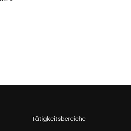
Navigation
Tätigkeitsbereiche
überspringen