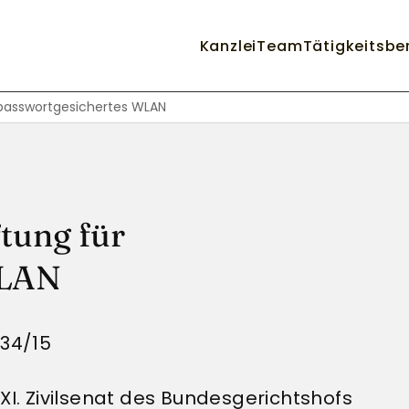
Kanzlei
Team
Tätigkeitsbe
 passwortgesichertes WLAN
tung für
WLAN
434/15
XI. Zivilsenat des Bundesgerichtshofs