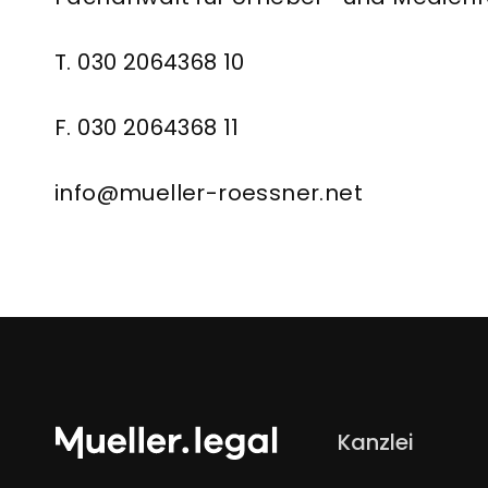
T. 030 2064368 10
F. 030 2064368 11
info@mueller-roessner.net
Navigation
Kanzlei
überspringen