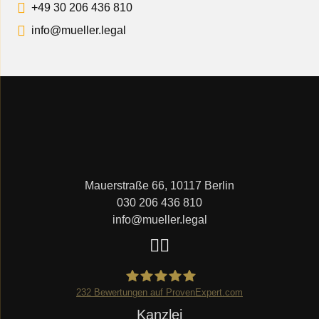
+49 30 206 436 810
info@mueller.legal
Mauerstraße 66, 10117 Berlin
030 206 436 810
info@mueller.legal
232
Bewertungen auf ProvenExpert.com
Navigation
Kanzlei
Mueller.legal