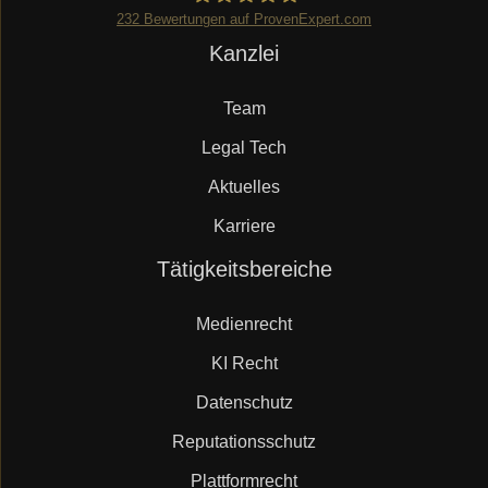
232
Bewertungen auf ProvenExpert.com
Navigation
Kanzlei
Mueller.legal
überspringen
Team
Legal Tech
Aktuelles
Karriere
Navigation
Tätigkeitsbereiche
überspringen
Medienrecht
KI Recht
Datenschutz
Reputationsschutz
Plattformrecht