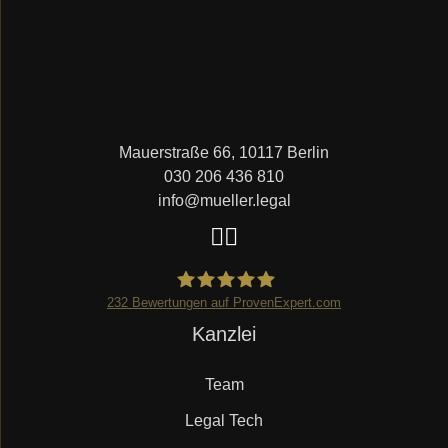
Mauerstraße 66, 10117 Berlin
030 206 436 810
info@mueller.legal
232
Bewertungen auf ProvenExpert.com
Navigation
Kanzlei
Mueller.legal
überspringen
Team
Legal Tech