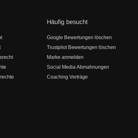
Navigation
Häufig besucht
überspringen
t
Google Bewertungen löschen
t
Trustpilot Bewertungen löschen
srecht
Marke anmelden
hte
Social Media Abmahnungen
rechte
Coaching Verträge