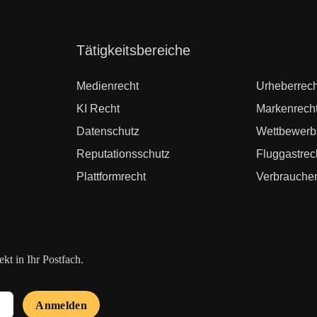
Navigation
Tätigkeitsbereiche
überspringen
Medienrecht
Urheberrech
KI Recht
Markenrech
Datenschutz
Wettbewerb
Reputationsschutz
Fluggastrec
Plattformrecht
Verbraucher
t in Ihr Postfach.
Anmelden