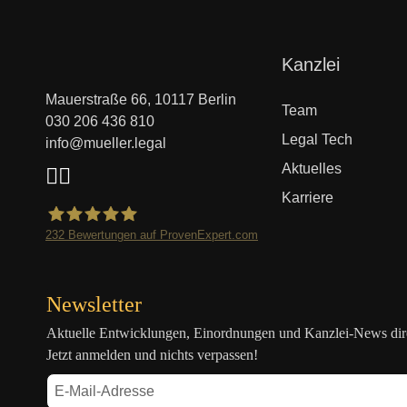
Navigation
Kanzlei
überspringen
Mauerstraße 66, 10117 Berlin
Team
030 206 436 810
Legal Tech
info@mueller.legal
Aktuelles
Karriere
232
Bewertungen auf ProvenExpert.com
Mueller.legal
Newsletter
Aktuelle Entwicklungen, Einordnungen und Kanzlei-News direk
Jetzt anmelden und nichts verpassen!