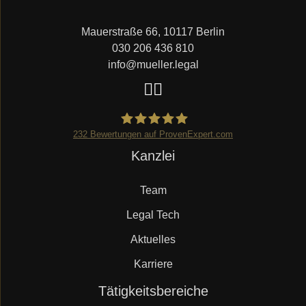
Mauerstraße 66, 10117 Berlin
030 206 436 810
info@mueller.legal
232
Bewertungen auf ProvenExpert.com
Navigation
Kanzlei
Mueller.legal
überspringen
Team
Legal Tech
Aktuelles
Karriere
Navigation
Tätigkeitsbereiche
überspringen