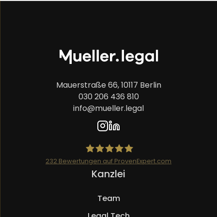
Mauerstraße 66, 10117 Berlin
030 206 436 810
info@mueller.legal
232
Bewertungen auf ProvenExpert.com
Navigation
Kanzlei
Mueller.legal
überspringen
Team
Legal Tech