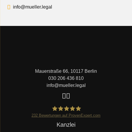
info@mueller.legal
Mauerstraße 66, 10117 Berlin
030 206 436 810
info@mueller.legal
232
Bewertungen auf ProvenExpert.com
Navigation
Kanzlei
Mueller.legal
überspringen