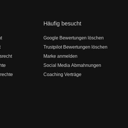
Navigation
Häufig besucht
überspringen
t
Google Bewertungen löschen
t
Trustpilot Bewertungen löschen
srecht
Marke anmelden
hte
Social Media Abmahnungen
rechte
Coaching Verträge