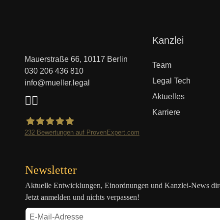
Navigation
Kanzlei
überspringen
Mauerstraße 66, 10117 Berlin
Team
030 206 436 810
Legal Tech
info@mueller.legal
Aktuelles
Karriere
232
Bewertungen auf ProvenExpert.com
Mueller.legal
Newsletter
Aktuelle Entwicklungen, Einordnungen und Kanzlei-News direk
Jetzt anmelden und nichts verpassen!