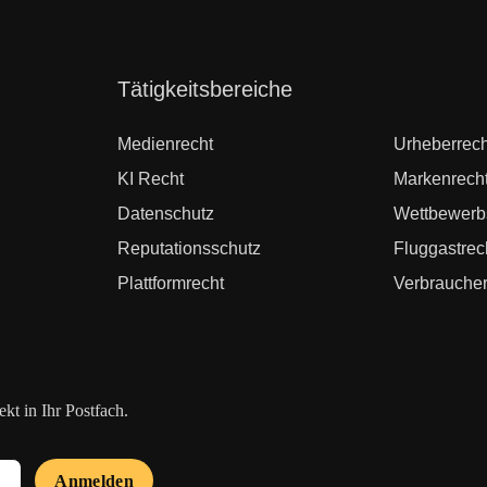
Navigation
Tätigkeitsbereiche
überspringen
Medienrecht
Urheberrech
KI Recht
Markenrech
Datenschutz
Wettbewerb
Reputationsschutz
Fluggastrec
Plattformrecht
Verbraucher
t in Ihr Postfach.
Anmelden