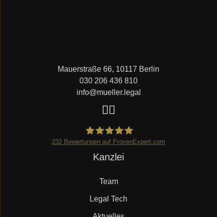
Mauerstraße 66, 10117 Berlin
030 206 436 810
info@mueller.legal
232
Bewertungen auf ProvenExpert.com
Navigation
Kanzlei
Mueller.legal
überspringen
Team
Legal Tech
Aktuelles