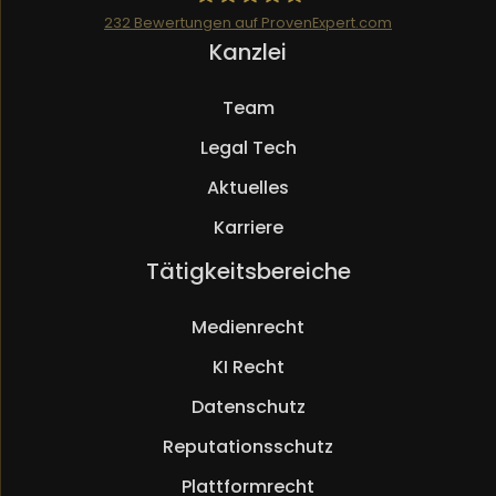
232
Bewertungen auf ProvenExpert.com
Navigation
Kanzlei
Mueller.legal
überspringen
Team
Legal Tech
Aktuelles
Karriere
Navigation
Tätigkeitsbereiche
überspringen
Medienrecht
KI Recht
Datenschutz
Reputationsschutz
Plattformrecht