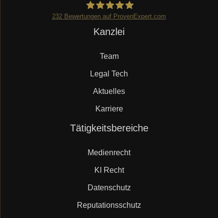
232
Bewertungen auf ProvenExpert.com
Navigation
Kanzlei
Mueller.legal
überspringen
Team
Legal Tech
Aktuelles
Karriere
Navigation
Tätigkeitsbereiche
überspringen
Medienrecht
KI Recht
Datenschutz
Reputationsschutz