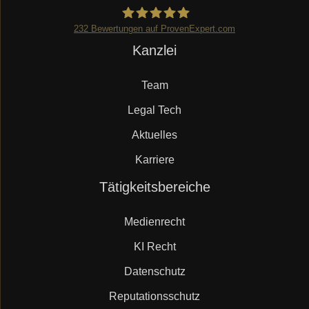
232
Bewertungen auf ProvenExpert.com
Navigation
Kanzlei
Mueller.legal
überspringen
Team
Legal Tech
Aktuelles
Karriere
Navigation
Tätigkeitsbereiche
überspringen
Medienrecht
KI Recht
Datenschutz
Reputationsschutz