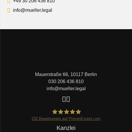
+49 30 206 436 810
info@mueller.legal
Mauerstraße 66, 10117 Berlin
030 206 436 810
info@mueller.legal
232
Bewertungen auf ProvenExpert.com
Navigation
Kanzlei
Mueller.legal