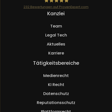
232
Bewertungen auf ProvenExpert.com
Navigation
Kanzlei
Mueller.legal
überspringen
Team
Legal Tech
Aktuelles
Karriere
Navigation
Tätigkeitsbereiche
überspringen
Medienrecht
KI Recht
Datenschutz
Reputationsschutz
Plattformrecht