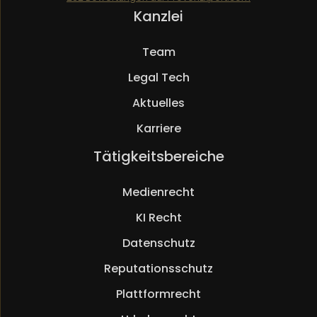
Navigation
Kanzlei
Mueller.legal
überspringen
Team
Legal Tech
Aktuelles
Karriere
Navigation
Tätigkeitsbereiche
überspringen
Medienrecht
KI Recht
Datenschutz
Reputationsschutz
Plattformrecht