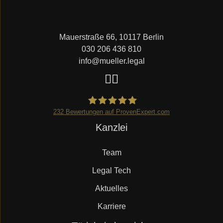
Mauerstraße 66, 10117 Berlin
030 206 436 810
info@mueller.legal
232
Bewertungen auf ProvenExpert.com
Navigation
Kanzlei
Mueller.legal
überspringen
Team
Legal Tech
Aktuelles
Karriere