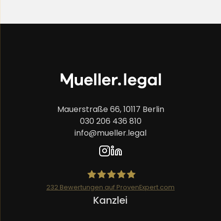
Mauerstraße 66, 10117 Berlin
030 206 436 810
info@mueller.legal
232
Bewertungen auf ProvenExpert.com
Navigation
Kanzlei
Mueller.legal
überspringen