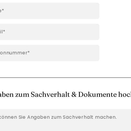
htfeld
e
*
htfeld
il
*
htfeld
fonnummer
*
ben zum Sachverhalt & Dokumente hoc
 können Sie Angaben zum Sachverhalt machen.