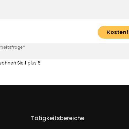
Kostenf
tfeld
rheitsfrage
*
echnen Sie 1 plus 6.
Navigation
Tätigkeitsbereiche
überspringen