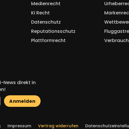
Medienrecht
Urheberre
KI Recht
Markenrec
Datenschutz
Wettbewe
Reputationsschutz
Fluggastr
Plattformrecht
Verbrauch
-News direkt in
en!
Anmelden
g
Impressum
Vertrag widerrufen
Datenschutzeinstell