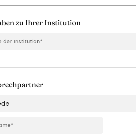
ben zu Ihrer Institution
htfeld
der Institution
*
rechpartner
htfeld
name
*