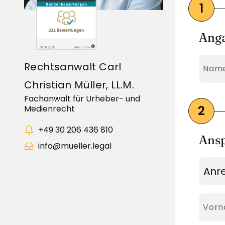
Anga
Rechtsanwalt Carl
Pflic
Name 
Christian Müller, LL.M.
Fachanwalt für Urheber- und
Medienrecht
+49 30 206 436 810
Ansp
info@mueller.legal
Pflic
Vor