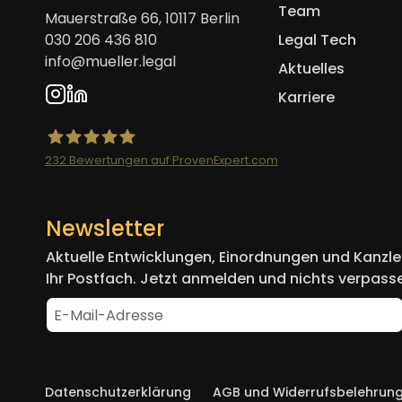
Team
Mauerstraße 66, 10117 Berlin
030 206 436 810
Legal Tech
info@mueller.legal
Aktuelles
Karriere
232
Bewertungen auf ProvenExpert.com
Mueller.legal
Newsletter
Aktuelle Entwicklungen, Einordnungen und Kanzlei
Ihr Postfach. Jetzt anmelden und nichts verpass
Navigation
Datenschutzerklärung
AGB und Widerrufsbelehrun