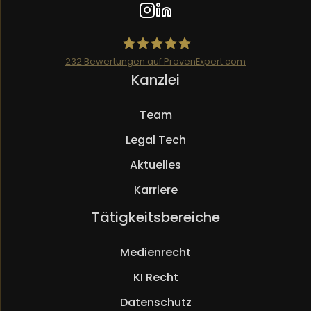
232
Bewertungen auf ProvenExpert.com
Navigation
Kanzlei
Mueller.legal
überspringen
Team
Legal Tech
Aktuelles
Karriere
Navigation
Tätigkeitsbereiche
überspringen
Medienrecht
KI Recht
Datenschutz