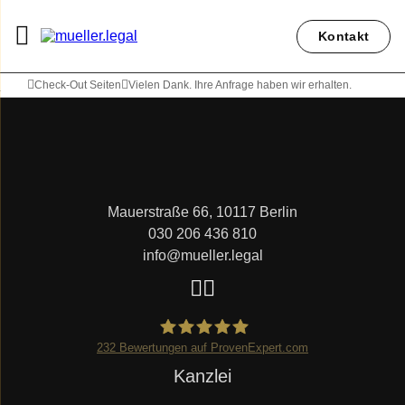
Kontakt
Check-Out Seiten
Vielen Dank. Ihre Anfrage haben wir erhalten.
Mauerstraße 66, 10117 Berlin
030 206 436 810
info@mueller.legal
232
Bewertungen auf ProvenExpert.com
Navigation
Kanzlei
Mueller.legal
überspringen