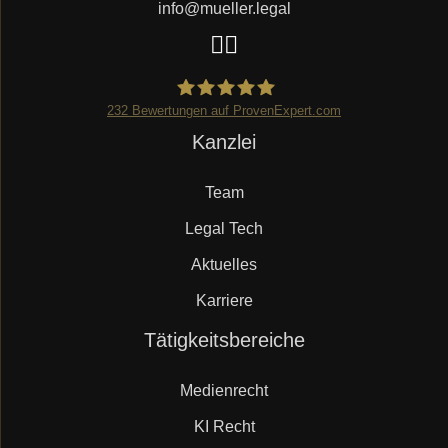
info@mueller.legal
232
Bewertungen auf ProvenExpert.com
Navigation
Kanzlei
Mueller.legal
überspringen
Team
Legal Tech
Aktuelles
Karriere
Navigation
Tätigkeitsbereiche
überspringen
Medienrecht
KI Recht