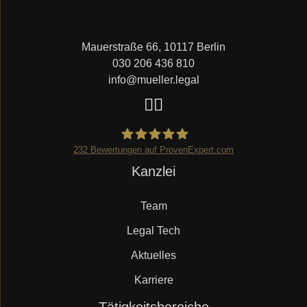
Mauerstraße 66, 10117 Berlin
030 206 436 810
info@mueller.legal
232
Bewertungen auf ProvenExpert.com
Navigation
Kanzlei
Mueller.legal
überspringen
Team
Legal Tech
Aktuelles
Karriere
Navigation