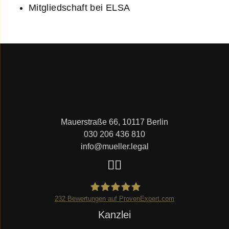
Mitgliedschaft bei ELSA
Mauerstraße 66, 10117 Berlin
030 206 436 810
info@mueller.legal
232
Bewertungen auf ProvenExpert.com
Navigation
Kanzlei
Mueller.legal
überspringen