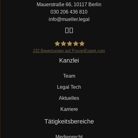
Mauerstraße 66, 10117 Berlin
030 206 436 810
info@mueller.legal
232
Bewertungen auf ProvenExpert.com
Navigation
Kanzlei
Mueller.legal
überspringen
Team
Legal Tech
Aktuelles
Karriere
Navigation
Tätigkeitsbereiche
überspringen
Medienrecht