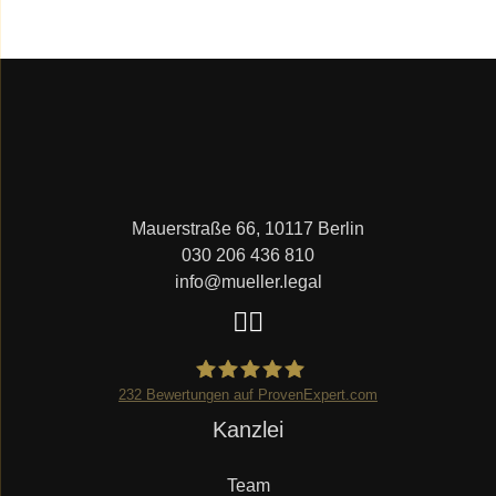
Mauerstraße 66, 10117 Berlin
030 206 436 810
info@mueller.legal
232
Bewertungen auf ProvenExpert.com
Navigation
Kanzlei
Mueller.legal
überspringen
Team