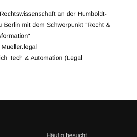
Rechtswissenschaft an der Humboldt-
zu Berlin mit dem Schwerpunkt "Recht &
sformation"
 Mueller.legal
eich Tech & Automation (Legal
Navigation
Häufig besucht