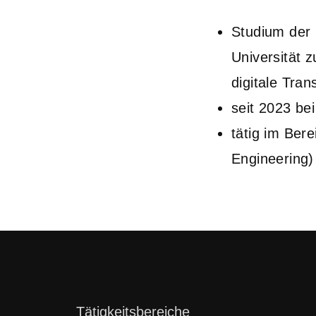
Studium der 
Universität 
digitale Tran
seit 2023 bei
tätig im Ber
Engineering)
Navigation
Tätigkeitsbereiche