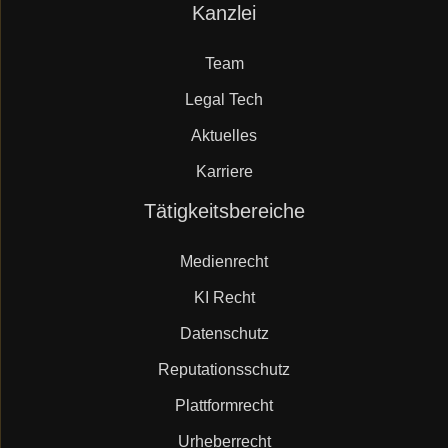
Navigation
Kanzlei
Mueller.legal
überspringen
Team
Legal Tech
Aktuelles
Karriere
Navigation
Tätigkeitsbereiche
überspringen
Medienrecht
KI Recht
Datenschutz
Reputationsschutz
Plattformrecht
Urheberrecht