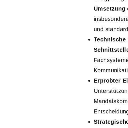
Umsetzung d
insbesondere
und standard
Technische 
Schnittstel
Fachsystem
Kommunikati
Erprobter E
Unterstützun
Mandatskomm
Entscheidun
Strategisch