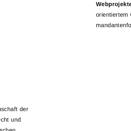
Webprojekt
orientiertem
mandantenfo
schaft der
echt und
tschen