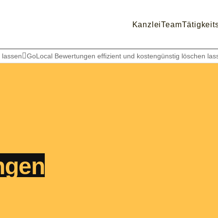
Kanzlei
Team
Tätigkeit
 lassen
GoLocal Bewertungen effizient und kostengünstig löschen las
ngen